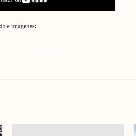
ido e imágenes:
accidente de tránsito
seguridad vial
Trujillo