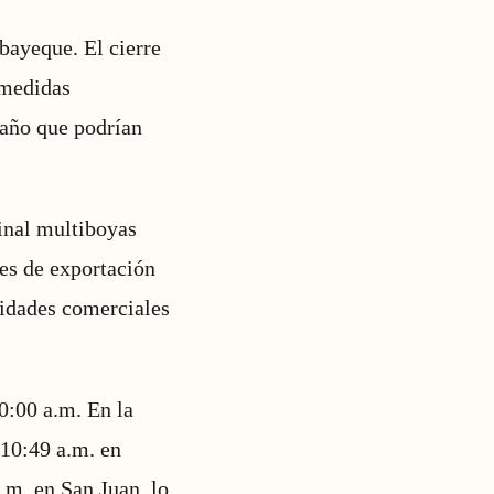
bayeque. El cierre
 medidas
maño que podrían
inal multiboyas
les de exportación
vidades comerciales
0:00 a.m. En la
 10:49 a.m. en
.m. en San Juan, lo