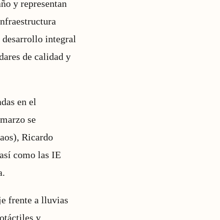
año y representan
infraestructura
 desarrollo integral
dares de calidad y
adas en el
e marzo se
aos), Ricardo
así como las IE
a.
e frente a lluvias
otáctiles y