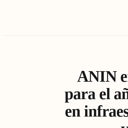
ANIN en
para el a
en infrae