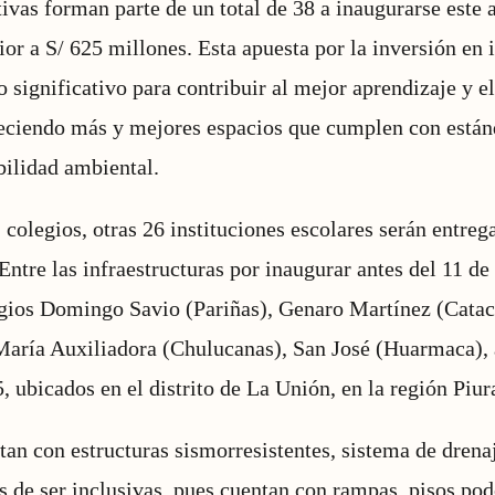
tivas forman parte de un total de 38 a inaugurarse este 
ior a S/ 625 millones. Esta apuesta por la inversión en 
 significativo para contribuir al mejor aprendizaje y el
reciendo más y mejores espacios que cumplen con están
bilidad ambiental.
colegios, otras 26 instituciones escolares serán entreg
 Entre las infraestructuras por inaugurar antes del 11 d
egios Domingo Savio (Pariñas), Genaro Martínez (Catac
María Auxiliadora (Chulucanas), San José (Huarmaca), 
ubicados en el distrito de La Unión, en la región Piur
tan con estructuras sismorresistentes, sistema de drenaj
s de ser inclusivas, pues cuentan con rampas, pisos pod