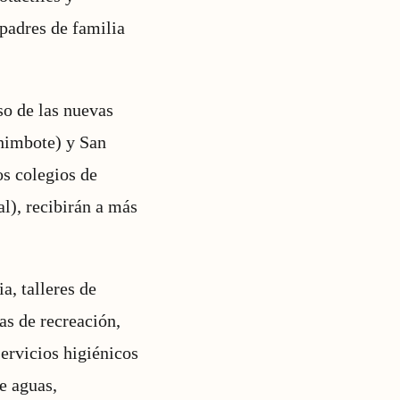
 padres de familia
so de las nuevas
Chimbote) y San
os colegios de
l), recibirán a más
a, talleres de
as de recreación,
servicios higiénicos
e aguas,