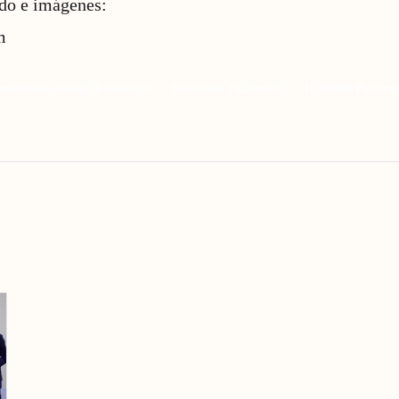
ido e imágenes:
m
nstrucción colegio Pacasmayo
Educación Pacasmayo
IE 80404 Pacasma