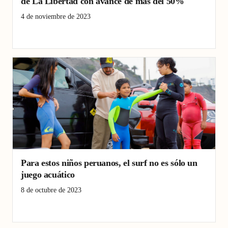
de La Libertad con avance de más del 50%
4 de noviembre de 2023
descolmatación
La Libertad
Limpieza
ríos
Para estos niños peruanos, el surf no es sólo un
juego acuático
8 de octubre de 2023
Deportes
Escuela de surf
Playa
Puémape
Surf