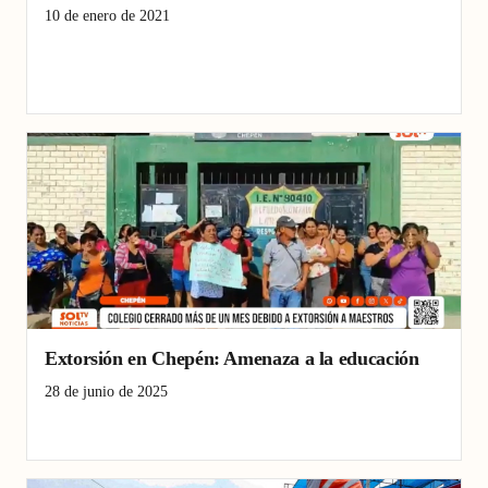
10 de enero de 2021
Accidente
Cementos
Chofer
Norte
Pacanguilla
Pacasmayo
Policial
Provincia
Extorsión en Chepén: Amenaza a la educación
28 de junio de 2025
extorsión Chepén
inseguridad educativa
violencia escolar