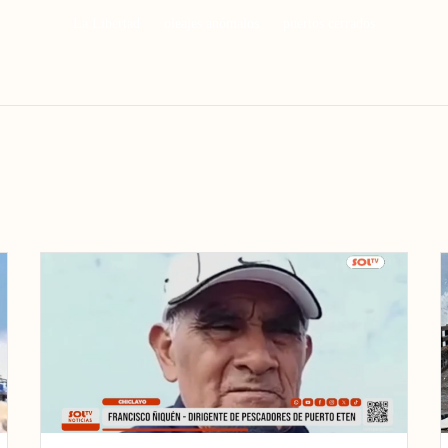
La Libertad
oleajes anómalos
puertos cerrados