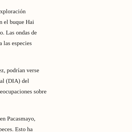
exploración
n el buque Hai
no. Las ondas de
a las especies
ez, podrían verse
al (DIA) del
reocupaciones sobre
o en Pacasmayo,
peces. Esto ha