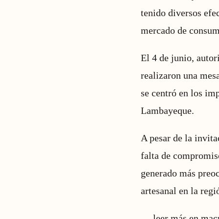
tenido diversos efe
mercado de consu
El 4 de junio, autor
realizaron una mesa 
se centró en los im
Lambayeque.
A pesar de la invit
falta de compromis
generado más preocu
artesanal en la regi
…
leer más en mac