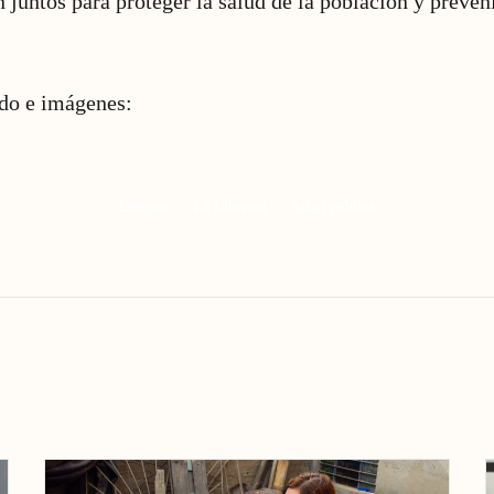
n juntos para proteger la salud de la población y preven
ido e imágenes:
Dengue
La Libertad
salud pública