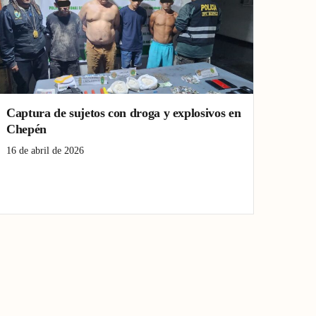
Captura de sujetos con droga y explosivos en
Chepén
16 de abril de 2026
captura
Chepén
droga
explosivos
La Libertad
Lima
Policía