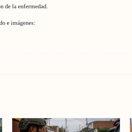
ón de la enfermedad.
ido e imágenes:
Chepén
control vectorial
Dengue
prevención
San José de Moro