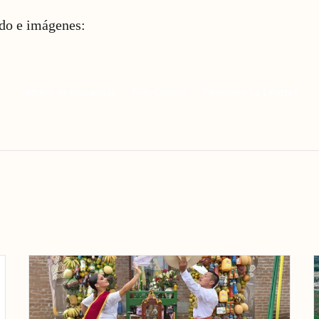
ido e imágenes:
distritos en emergencia
Niño Costero
Pacasmayo La Libertad