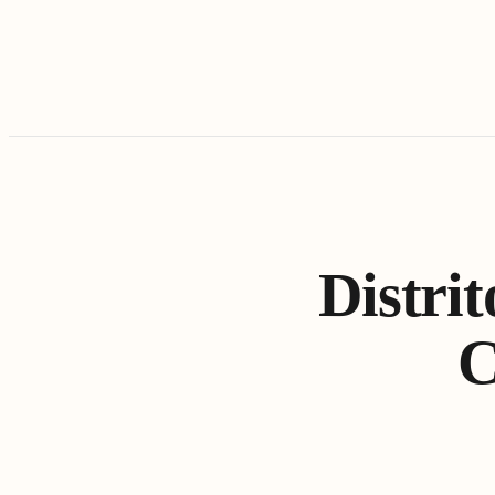
Distri
C