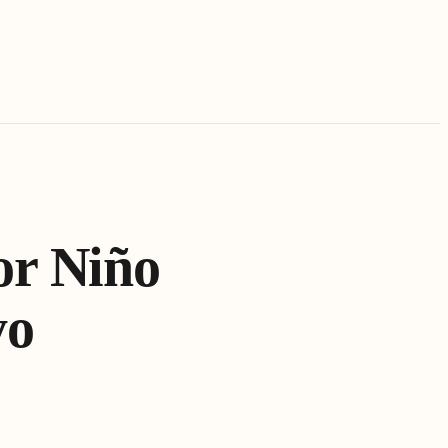
or Niño
yo