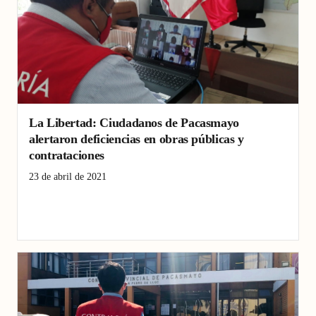
La Libertad: Ciudadanos de Pacasmayo
alertaron deficiencias en obras públicas y
contrataciones
23 de abril de 2021
Contraloría
Coronavirus
COVID-19
Distrital
Economía
Emergencia
Guadalupe
Municipalidad
Obras
Pacasmayo