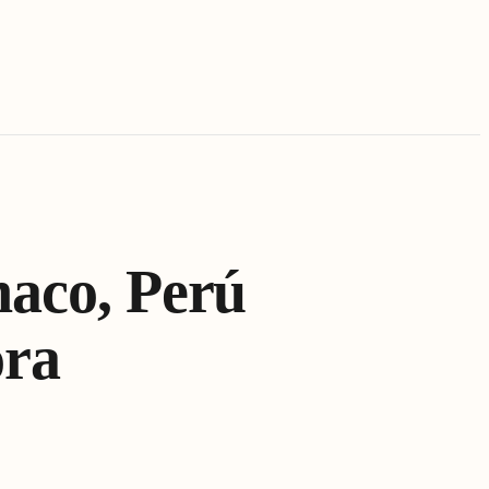
haco, Perú
ora