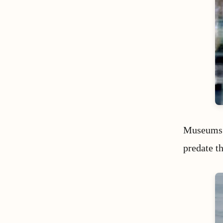
Museums i
predate t