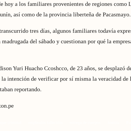
de hoy a los familiares provenientes de regiones como
unín, así como de la provincia liberteña de Pacasmayo.
transcurrido tres días, algunos familiares todavía expr
a madrugada del sábado y cuestionan por qué la empresa
dison Yuri Huacho Ccoshcco, de 23 años, se desplazó d
n la intención de verificar por sí misma la veracidad de
taban reportando.
zon.pe
aque criminal
empleados fallecidos
entrega de cuerpos
Justicia
Pa