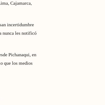
 Lima, Cajamarca,
esan incertidumbre
 nunca les notificó
esde Pichanaqui, en
 lo que los medios
taz