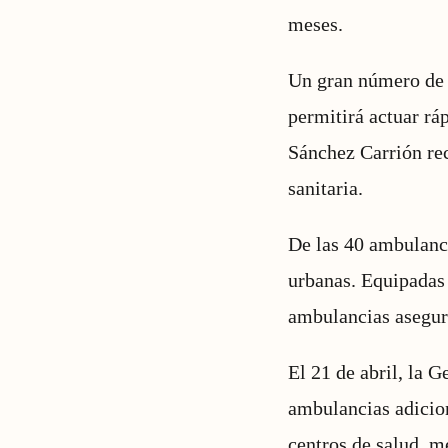
meses.
Un gran número de c
permitirá actuar r
Sánchez Carrión rec
sanitaria.
De las 40 ambulanci
urbanas. Equipadas 
ambulancias asegura
El 21 de abril, la 
ambulancias adicion
centros de salud, m