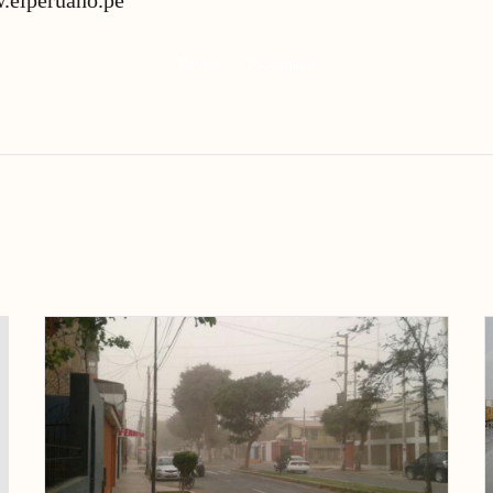
.elperuano.pe
lluvias
Pacasmayo