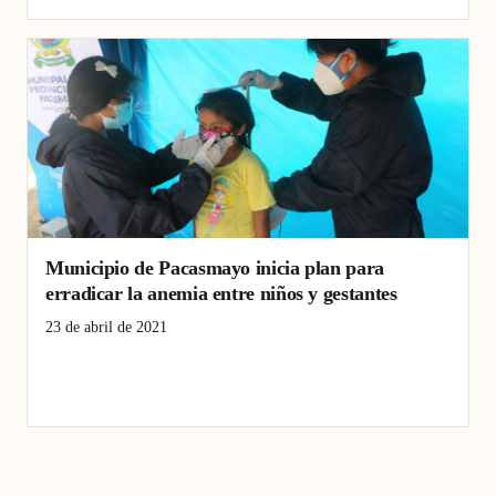
Municipio de Pacasmayo inicia plan para
erradicar la anemia entre niños y gestantes
23 de abril de 2021
Alcalde
Familia
La Libertad
Municipalidad
Niños
Pacasmayo
Provincia
región
Salud
San Pedro de Lloc