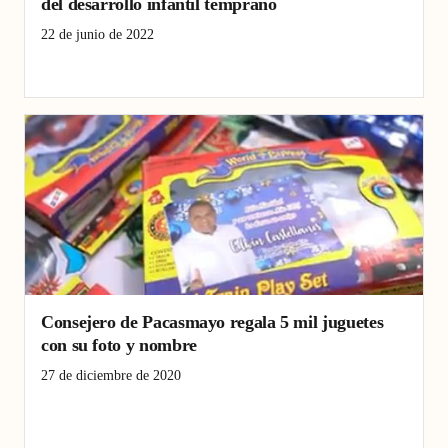
del desarrollo infantil temprano
22 de junio de 2022
Niños
Pacasmayo
San Pedro de Lloc
Consejero de Pacasmayo regala 5 mil juguetes
con su foto y nombre
27 de diciembre de 2020
Consejero
Fiesta
La Libertad
Niños
Pacasmayo
Política
Provincia
Regional