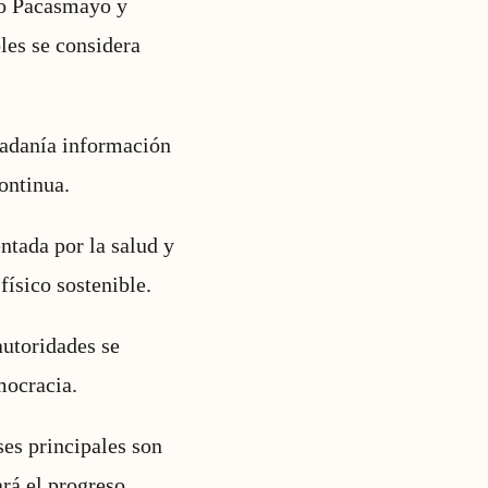
do Pacasmayo y
les se considera
udadanía información
ontinua.
ntada por la salud y
físico sostenible.
autoridades se
mocracia.
es principales son
ará el progreso