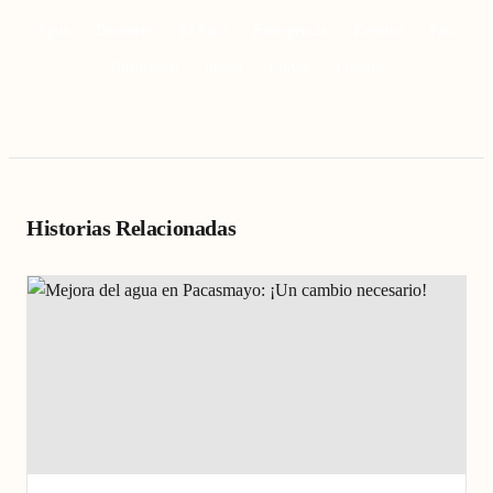
Agua
Desastres
El Faro
Emergencia
Eventos
Faro
Huanchaco
litoral
Lluvia
Locales
Historias Relacionadas