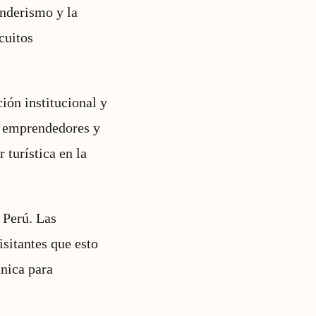
enderismo y la
rcuitos
ción institucional y
s, emprendedores y
 turística en la
 Perú. Las
sitantes que esto
única para