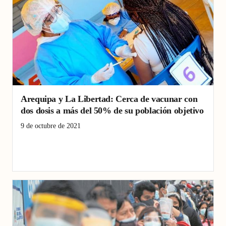
Arequipa y La Libertad: Cerca de vacunar con
dos dosis a más del 50% de su población objetivo
9 de octubre de 2021
Ascope
Coronavirus
COVID-19
gobernador
Gobierno
Hospital
jóvenes
La Libertad
Ministerio
Niños