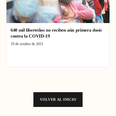
640 mil liberteños no reciben aún primera dosis
contra la COVID-19
19 de octubre de 2021
Alcalde
Ascope
Chepén
Consejero
COVID-19
Educación
Gobierno
La Libertad
Locales
Pacasmayo
VOLVER AL INICIO