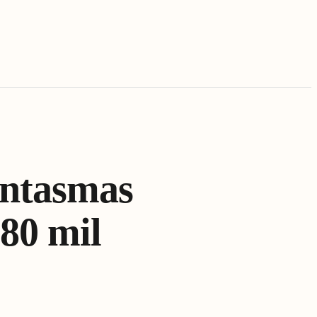
antasmas
180 mil