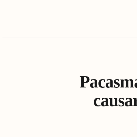
Pacasma
causar