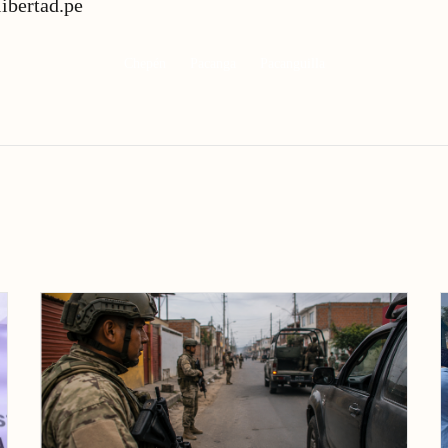
libertad.pe
Chepén
Pacanga
Pacanguilla