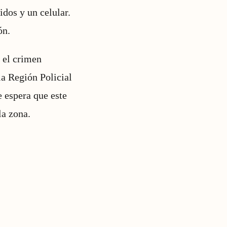
idos y un celular.
ón.
 el crimen
la Región Policial
 espera que este
la zona.