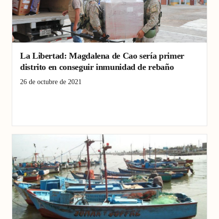
La Libertad: Magdalena de Cao sería primer
distrito en conseguir inmunidad de rebaño
26 de octubre de 2021
bioseguridad
Coronavirus
COVID-19
La Libertad
Pacasmayo
Provincia
región
Salud
Sociedad
Vacuna