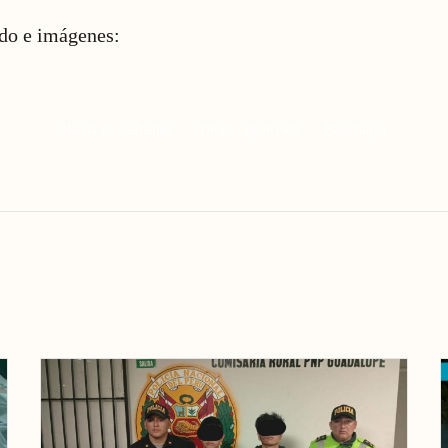
ido e imágenes:
Banda de asaltantes
crimen organizado
Pacasmayo