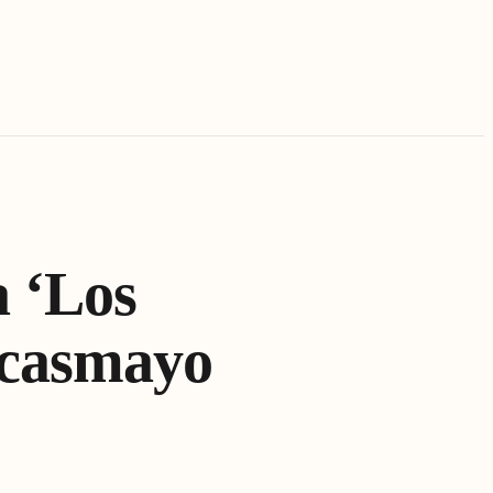
a ‘Los
acasmayo