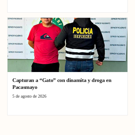
extorsión
minería ilegal
Pacasmayo
seguridad
Violencia
Capturan a “Gato” con dinamita y droga en
Pacasmayo
5 de agosto de 2026
depincri
extorsión
Pacasmayo