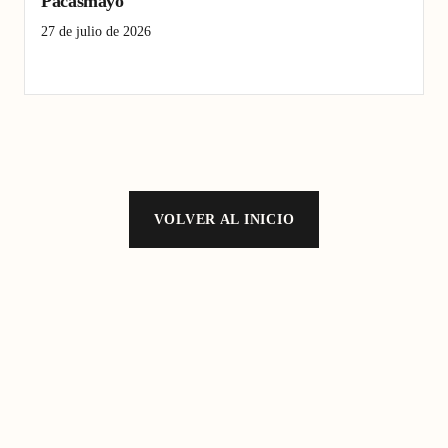
Pacasmayo
27 de julio de 2026
Chepén
obras de infraestructura
Pacasmayo
VOLVER AL INICIO